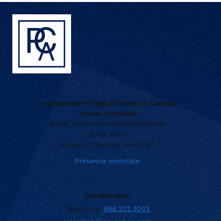
Les Associés Phillips & Cohen du Canada
Bureau Canadien
16766 autoroute Transcanadienne
Suite #402
Kirkland (Québec) H9H 4M7
Présence mondiale
Coordonnées:
Téléphone:
866.272.3003