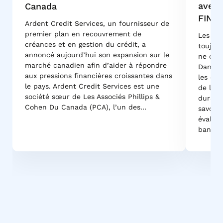
avec 
Canada
FINA
Ardent Credit Services, un fournisseur de
premier plan en recouvrement de
Les prê
créances et en gestion du crédit, a
toujour
annoncé aujourd’hui son expansion sur le
ne déte
marché canadien afin d’aider à répondre
Dans le
aux pressions financières croissantes dans
les exa
le pays. Ardent Credit Services est une
de la 
société sœur de Les Associés Phillips &
durabil
Cohen Du Canada (PCA), l’un des…
savoir
évaluat
bancair