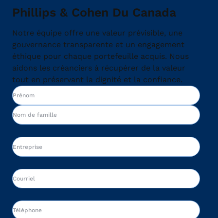
Phillips & Cohen Du Canada
Notre équipe offre une valeur prévisible, une
gouvernance transparente et un engagement
éthique pour chaque portefeuille acquis. Nous
aidons les créanciers à récupérer de la valeur
tout en préservant la dignité et la confiance.
Name
Prénom
Nom
Company
Email
Phone