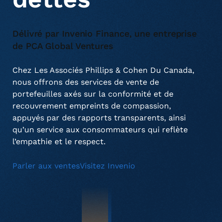
Services d’achat de créances (Invenio)
Délivré par Invenio Finance, une entreprise
À propos de nous
Commercial
Communiqués de presse
de PCA Global Ventures
Solutions de notification de décès
Vente au détail aux consommateurs
Mentions dans les médias
Présence mondiale
Chez Les Associés Phillips & Cohen Du Canada,
nous offrons des services de vente de
portefeuilles axés sur la conformité et de
recouvrement empreints de compassion,
Émetteurs de cartes de crédit
Carrières
appuyés par des rapports transparents, ainsi
qu’un service aux consommateurs qui reflète
l’empathie et le respect.
Services financiers
Parler aux ventes
Visitez Invenio
Services publics