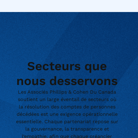
Secteurs que
nous desservons
Les Associés Phillips & Cohen Du Canada
soutient un large éventail de secteurs où
la résolution des comptes de personnes
décédées est une exigence opérationnelle
essentielle. Chaque partenariat repose sur
la gouvernance, la transparence et
l’empathie, afin que chaque créancier