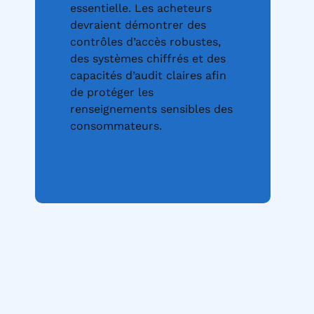
essentielle. Les acheteurs
devraient démontrer des
contrôles d’accès robustes,
des systèmes chiffrés et des
capacités d’audit claires afin
de protéger les
renseignements sensibles des
consommateurs.
Communiquez avec nous
Visitez Invenio