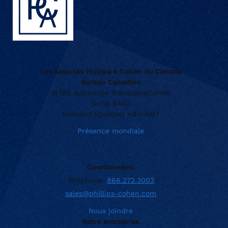
Les Associés Phillips & Cohen du Canada
Bureau Canadien
16766 autoroute Transcanadienne
Suite #402
Kirkland (Québec) H9H 4M7
Présence mondiale
Coordonnées:
Téléphone:
866.272.3003
sales@phillips-cohen.com
Nous joindre
Notre entreprise