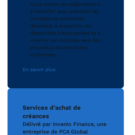
Nous aidons les organisations
à identifier avec précision les
comptes de personnes
décédées, à supprimer les
démarches inappropriées et à
orienter les comptes vers des
processus successoraux
conformes.
En savoir plus
Services d’achat de
créances
Délivré par Invenio Finance, une
entreprise de PCA Global