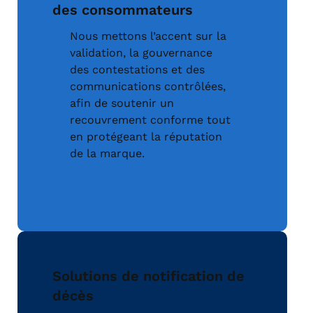
des consommateurs
Nous mettons l’accent sur la
validation, la gouvernance
des contestations et des
communications contrôlées,
afin de soutenir un
recouvrement conforme tout
en protégeant la réputation
de la marque.
En savoir plus
Solutions de notification de
décès