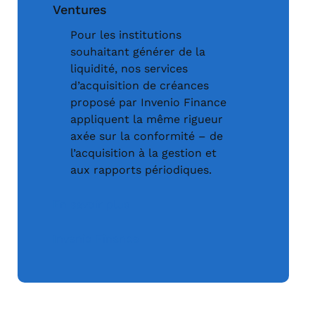
Ventures
Pour les institutions
souhaitant générer de la
liquidité, nos services
d’acquisition de créances
proposé par Invenio Finance
appliquent la même rigueur
axée sur la conformité – de
l’acquisition à la gestion et
aux rapports périodiques.
En savoir plus
Invenio Finance