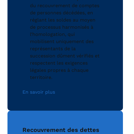
du recouvrement de comptes
de personnes décédées, en
réglant les soldes au moyen
de processus harmonisés à
l’homologation, qui
mobilisent uniquement des
représentants de la
succession dûment vérifiés et
respectent les exigences
légales propres à chaque
territoire.
En savoir plus
Recouvrement des dettes