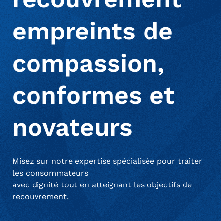
Services d’achat de créances (Invenio)
empreints de
À propos de nous
Commercial
Communiqués de presse
compassion,
Solutions de notification de décès
Vente au détail aux consommateurs
Mentions dans les médias
Présence mondiale
conformes et
Émetteurs de cartes de crédit
Carrières
novateurs
Services financiers
Misez sur notre expertise spécialisée pour traiter
les consommateurs
Services publics
avec dignité tout en atteignant les objectifs de
recouvrement.