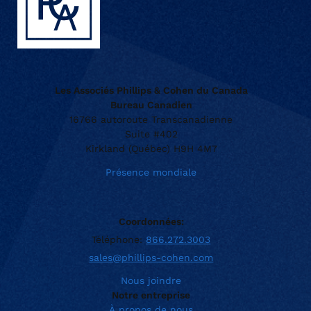
Les Associés Phillips & Cohen du Canada
Bureau Canadien
16766 autoroute Transcanadienne
Suite #402
Kirkland (Québec) H9H 4M7
Présence mondiale
Coordonnées:
Téléphone:
866.272.3003
sales@phillips-cohen.com
Nous joindre
Notre entreprise
À propos de nous