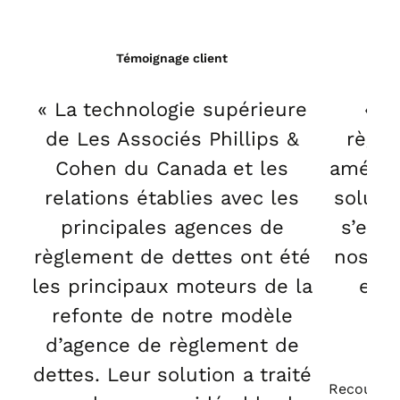
Témoignage client
« La technologie supérieure
« N
de Les Associés Phillips &
règle
Cohen du Canada et les
amélio
relations établies avec les
soluti
principales agences de
s’est 
règlement de dettes ont été
nos flu
les principaux moteurs de la
et l
refonte de notre modèle
d’agence de règlement de
dettes. Leur solution a traité
Recouvrem