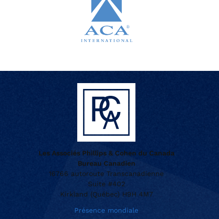
Les Associés Phillips & Cohen du Canada
Bureau Canadien
16766 autoroute Transcanadienne
Suite #402
Kirkland (Québec) H9H 4M7
Présence mondiale