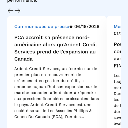
performance.
Communiqués de presse
06/16/2026
Menti
01/21/
PCA accroît sa présence nord-
Pourq
américaine alors qu’Ardent Credit
conso
Services prend de l’expansion au
avec 
Canada
FINA
Ardent Credit Services, un fournisseur de
premier plan en recouvrement de
Les prê
créances et en gestion du crédit, a
toujour
annoncé aujourd’hui son expansion sur le
ne déte
marché canadien afin d’aider à répondre
Dans le
aux pressions financières croissantes dans
les exa
le pays. Ardent Credit Services est une
de la 
société sœur de Les Associés Phillips &
durabil
Cohen Du Canada (PCA), l’un des…
savoir
évaluat