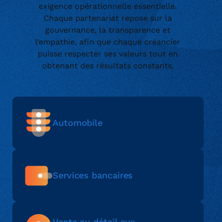
exigence opérationnelle essentielle.
Chaque partenariat repose sur la
gouvernance, la transparence et
l’empathie, afin que chaque créancier
puisse respecter ses valeurs tout en
obtenant des résultats constants.
Automobile
Services bancaires
Vente au détail aux