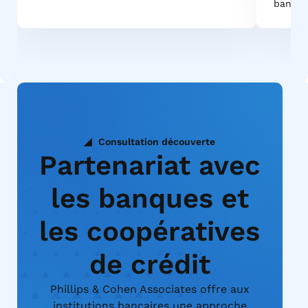
bancair
Consultation découverte
Partenariat avec
les banques et
les coopératives
de crédit
Phillips & Cohen Associates offre aux
institutions bancaires une approche