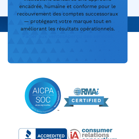
encadrée, humaine et conforme pour le
recouvrement des comptes successoraux
— protégeant votre marque tout en
améliorant les résultats opérationnels.
Parler aux ventes
Aperçu des services