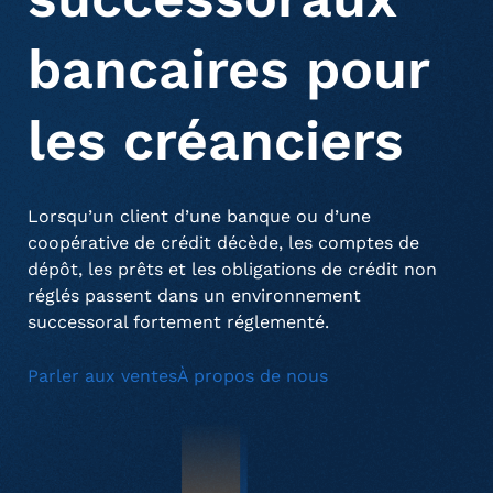
Services d’achat de créances (Invenio)
bancaires pour
À propos de nous
Commercial
Communiqués de presse
les créanciers
Solutions de notification de décès
Vente au détail aux consommateurs
Mentions dans les médias
Présence mondiale
Lorsqu’un client d’une banque ou d’une
Émetteurs de cartes de crédit
Carrières
coopérative de crédit décède, les comptes de
dépôt, les prêts et les obligations de crédit non
réglés passent dans un environnement
Services financiers
successoral fortement réglementé.
Parler aux ventes
À propos de nous
Services publics