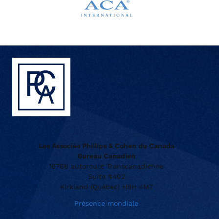
Les Associés Phillips & Cohen du Canada
Bureau Canadien
16766 autoroute Transcanadienne
Suite #402
Kirkland (Québec) H9H 4M7
Présence mondiale