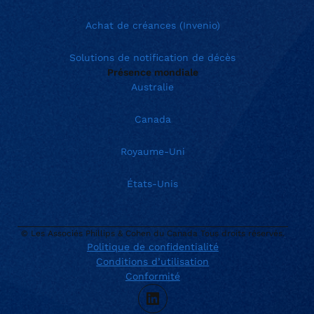
Achat de créances (Invenio)
Solutions de notification de décès
Présence mondiale
Australie
Canada
Royaume-Uni
États-Unis
© Les Associés Phillips & Cohen du Canada Tous droits réservés.
Politique de confidentialité
Conditions d’utilisation
Current location:
Canada (Français)
Conformité
. Activate to select a different location.
866.272.3003
LinkedIn
sales@phillips-cohen.com