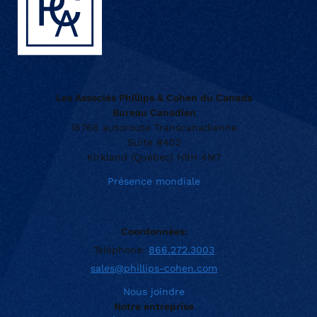
Les Associés Phillips & Cohen du Canada
Bureau Canadien
16766 autoroute Transcanadienne
Suite #402
Kirkland (Québec) H9H 4M7
Présence mondiale
Coordonnées:
Téléphone:
866.272.3003
sales@phillips-cohen.com
Nous joindre
Notre entreprise