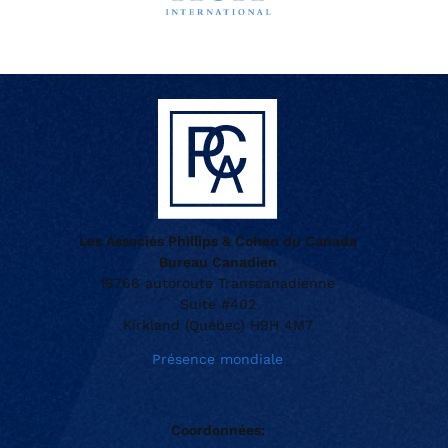
Les Associés Phillips & Cohen du Canada
Bureau Canadien
16766 autoroute Transcanadienne
Suite #402
Kirkland (Québec) H9H 4M7
Présence mondiale
Coordonnées: