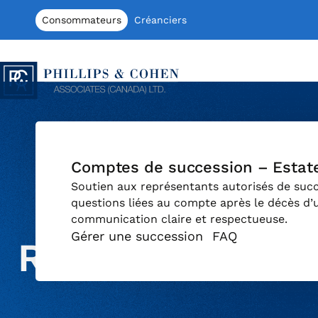
Aller au contenu
Consommateurs
Créanciers
Phillips & Cohen Associates (Canada) 
Comptes de succession – Estat
Soutien aux représentants autorisés de succ
questions liées au compte après le décès d’
communication claire et respectueuse.
Gérer une succession
FAQ
Ressources We