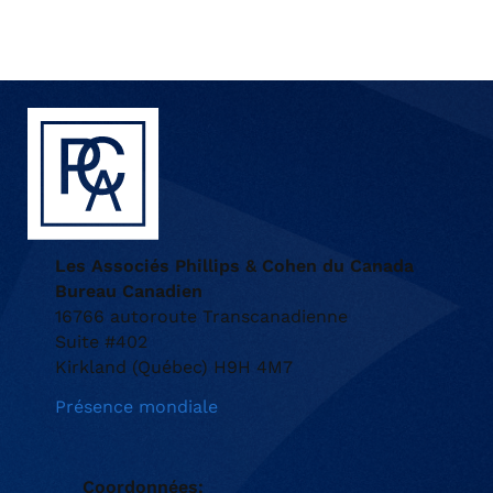
Les Associés Phillips & Cohen du Canada
Bureau Canadien
16766 autoroute Transcanadienne
Suite #402
Kirkland (Québec) H9H 4M7
Présence mondiale
Coordonnées: