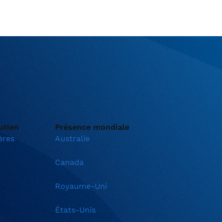
utien
Présence mondiale
ères
Australie
Canada
Royaume-Uni
États-Unis