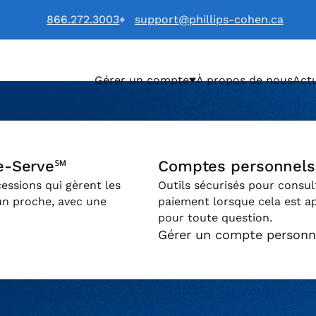
866.272.3003
support@phillips-cohen.ca
Gérer un compte
À propos de nous
Actu
LTD. (Français) logo
e-Serve℠
Comptes personnels
essions qui gèrent les
Outils sécurisés pour consul
un proche, avec une
paiement lorsque cela est a
pour toute question.
Gérer un compte personn
b