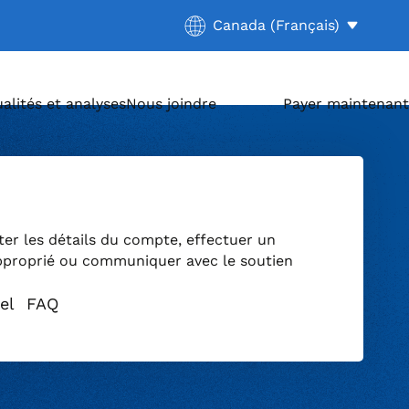
Current location:
Canada (Français)
. Activate to select a differ
alités et analyses
Nous joindre
Payer maintenant
ter les détails du compte, effectuer un
pproprié ou communiquer avec le soutien
el
FAQ