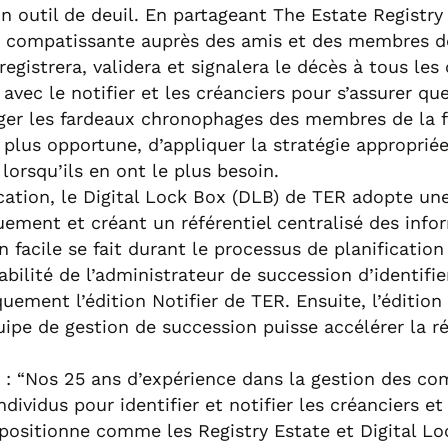
n outil de deuil. En partageant The Estate Registry
on compatissante auprès des amis et des membres de
registrera, validera et signalera le décès à tous le
 avec le notifier et les créanciers pour s’assurer q
er les fardeaux chronophages des membres de la fa
plus opportune, d’appliquer la stratégie appropriée
 lorsqu’ils en ont le plus besoin.
ication, le Digital Lock Box (DLB) de TER adopte u
ement et créant un référentiel centralisé des inf
on facile se fait durant le processus de planificati
ité de l’administrateur de succession d’identifier
ement l’édition Notifier de TER. Ensuite, l’édition
ipe de gestion de succession puisse accélérer la ré
: “Nos 25 ans d’expérience dans la gestion des c
ividus pour identifier et notifier les créanciers et 
 positionne comme les Registry Estate et Digital L