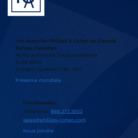
Les Associés Phillips & Cohen du Canada
Bureau Canadien
16766 autoroute Transcanadienne
Suite #402
Kirkland (Québec) H9H 4M7
Présence mondiale
Coordonnées:
Téléphone:
866.272.3003
sales@phillips-cohen.com
Nous joindre