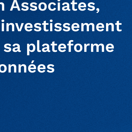
n Associates,
 investissement
 sa plateforme
données
ur clipboard
page