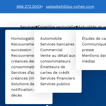
866.272.3003
sales@phillips-cohen.com
Services
Expertise sectorielle
Actualités et a
LTD. (Français) logo
Homologation et
Automobile
Études de ca
Recouvrement de
Services bancaires
Communiqué
succession
Commercial
presse
Recouvrement de
Vente au détail aux
Mentions dan
créances des
consommateurs
médias
consommateurs
Émetteurs de
Services d’achat de
cartes de crédit
créances (Invenio)
Services financiers
Solutions de
Services publics
notification de
décès