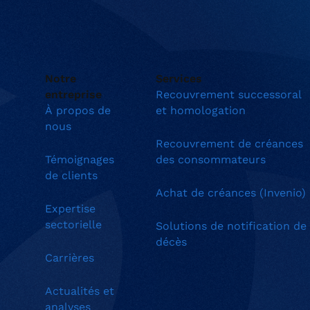
Notre
Services
entreprise
Recouvrement successoral
À propos de
et homologation
nous
Recouvrement de créances
Témoignages
des consommateurs
de clients
Achat de créances (Invenio)
Expertise
sectorielle
Solutions de notification de
décès
Carrières
Actualités et
analyses