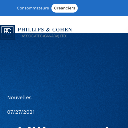
Aller au contenu
Consommateurs
Créanciers
Phillips & Cohen Associates (Canada) 
Nouvelles
07/27/2021