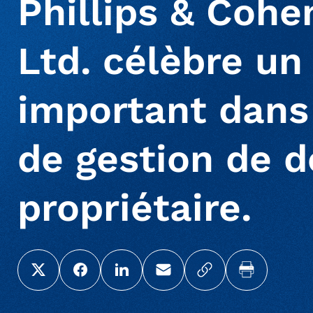
Phillips & Cohe
Ltd. célèbre un
important dans
de gestion de 
propriétaire.
Share this page on X (Twitter)
Share this link on Facebook
Share this link on LinkedIn
Email a link to this page
Copy a link to yo
Print this 