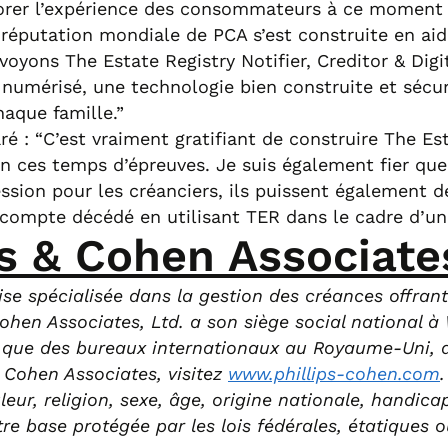
rer l’expérience des consommateurs à ce moment le
éputation mondiale de PCA s’est construite en aida
oyons The Estate Registry Notifier, Creditor & Di
umérisé, une technologie bien construite et sécuris
haque famille.”
é : “C’est vraiment gratifiant de construire The Est
en ces temps d’épreuves. Je suis également fier qu
cession pour les créanciers, ils puissent également
compte décédé en utilisant TER dans le cadre d’une
s & Cohen Associates
rise spécialisée dans la gestion des créances offran
ohen Associates, Ltd. a son siège social national 
i que des bureaux internationaux au Royaume-Uni,
& Cohen Associates, visitez
www.phillips-cohen.com
ur, religion, sexe, âge, origine nationale, handicap
re base protégée par les lois fédérales, étatiques o