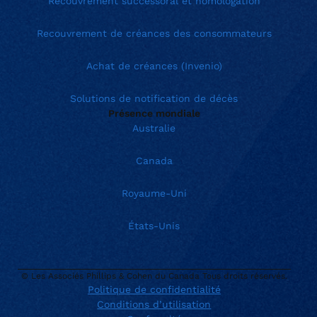
Recouvrement successoral et homologation
Recouvrement de créances des consommateurs
Achat de créances (Invenio)
Solutions de notification de décès
Présence mondiale
Australie
Canada
Royaume-Uni
États-Unis
© Les Associés Phillips & Cohen du Canada Tous droits réservés.
Politique de confidentialité
Conditions d’utilisation
Current location:
Canada (Français)