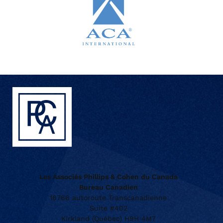
Les Associés Phillips & Cohen du Canada
Bureau Canadien
16766 autoroute Transcanadienne
Suite #402
Kirkland (Québec) H9H 4M7