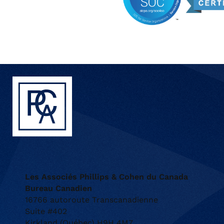
Les Associés Phillips & Cohen du Canada
Bureau Canadien
16766 autoroute Transcanadienne
Suite #402
Kirkland (Québec) H9H 4M7