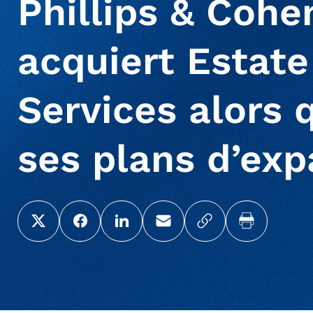
Phillips & Cohe
acquiert Estate
Services alors 
ses plans d’exp
Share this page on X (Twitter)
Share this link on Facebook
Share this link on LinkedIn
Email a link to this page
Copy a link to yo
Print this 