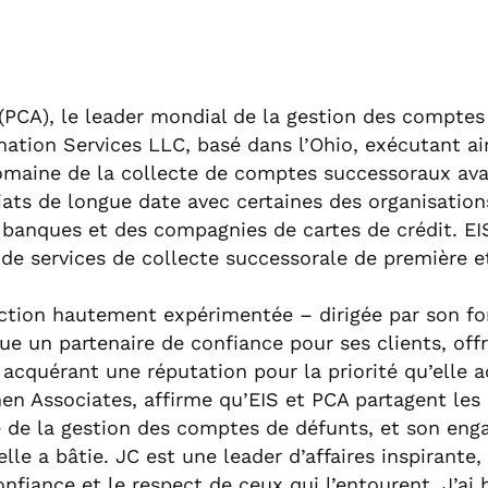
. (PCA), le leader mondial de la gestion des compte
rmation Services LLC, basé dans l’Ohio, exécutant ai
domaine de la collecte de comptes successoraux ava
iats de longue date avec certaines des organisation
banques et des compagnies de cartes de crédit. EIS
 services de collecte successorale de première et 
ction hautement expérimentée – dirigée par son fo
enue un partenaire de confiance pour ses clients, 
quérant une réputation pour la priorité qu’elle acc
en Associates, affirme qu’EIS et PCA partagent les
de la gestion des comptes de défunts, et son enga
lle a bâtie. JC est une leader d’affaires inspirante,
onfiance et le respect de ceux qui l’entourent. J’ai