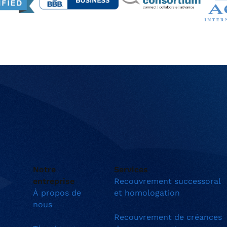
Notre
Services
entreprise
Recouvrement successoral
À propos de
et homologation
nous
Recouvrement de créances