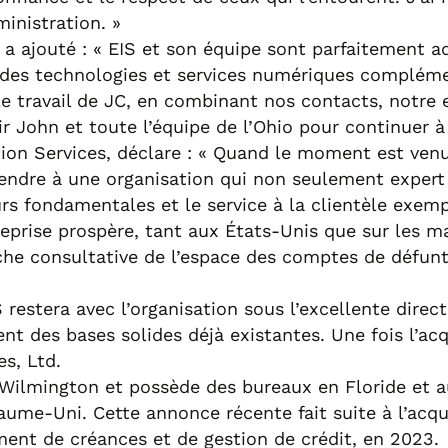
ministration. »
n a ajouté : « EIS et son équipe sont parfaitement
des technologies et services numériques complémen
le travail de JC, en combinant nos contacts, notre e
ir John et toute l’équipe de l’Ohio pour continuer à 
ion Services, déclare : « Quand le moment est venu
is vendre à une organisation qui non seulement expe
rs fondamentales et le service à la clientèle exemp
eprise prospère, tant aux États-Unis que sur les m
che consultative de l’espace des comptes de défun
S restera avec l’organisation sous l’excellente direc
 des bases solides déjà existantes. Une fois l’acqui
es, Ltd.
à Wilmington et possède des bureaux en Floride et a
me-Uni. Cette annonce récente fait suite à l’acqui
ment de créances et de gestion de crédit, en 2023.