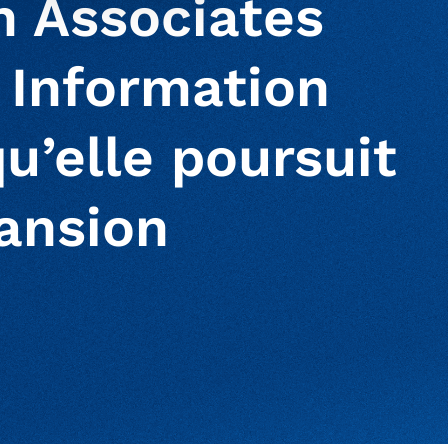
n Associates
 Information
qu’elle poursuit
ansion
ur clipboard
page