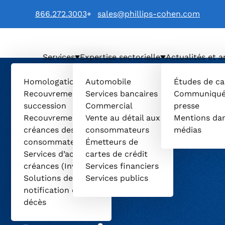
866.272.3003
sales@phillips-cohen.com
Services
Expertise sectorielle
Actualités et a
LTD. (Français) logo
Homologation et
Automobile
Études de ca
Recouvrement de
Services bancaires
Communiqué
succession
Commercial
presse
Recouvrement de
Vente au détail aux
Mentions dan
créances des
consommateurs
médias
consommateurs
Émetteurs de
Services d’achat de
cartes de crédit
créances (Invenio)
Services financiers
Solutions de
Services publics
notification de
décès