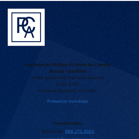
Les Associés Phillips & Cohen du Canada
Bureau Canadien
16766 autoroute Transcanadienne
Suite #402
Kirkland (Québec) H9H 4M7
Présence mondiale
Coordonnées:
Téléphone:
866.272.3003