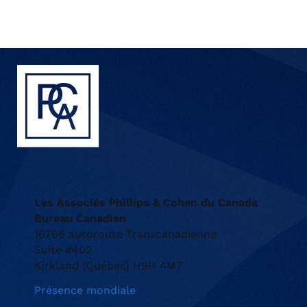
Les Associés Phillips & Cohen du Canada
Bureau Canadien
16766 autoroute Transcanadienne
Suite #402
Kirkland (Québec) H9H 4M7
Présence mondiale