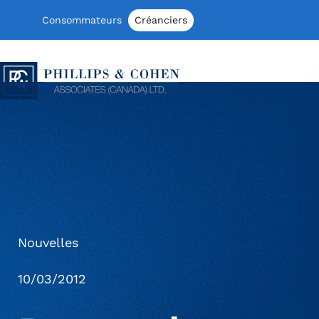
Aller au contenu
Consommateurs
Créanciers
Phillips & Cohen Associates (Canada) 
Nouvelles
10/03/2012