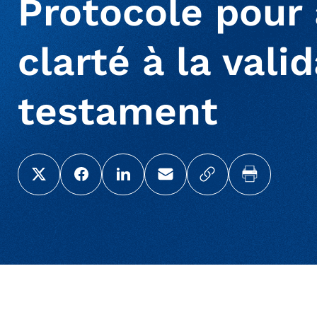
Protocole pour 
clarté à la vali
testament
Share this page on X (Twitter)
Share this link on Facebook
Share this link on LinkedIn
Email a link to this page
Copy a link to yo
Print this 