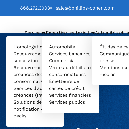
866.272.3003
sales@phillips-cohen.com
Services
Expertise sectorielle
Actualités et a
LTD. (Français) logo
Homologation et
Automobile
Études de ca
Recouvrement de
Services bancaires
Communiqué
succession
Commercial
presse
Recouvrement de
Vente au détail aux
Mentions dan
créances des
consommateurs
médias
consommateurs
Émetteurs de
Services d’achat de
cartes de crédit
créances (Invenio)
Services financiers
Solutions de
Services publics
notification de
décès