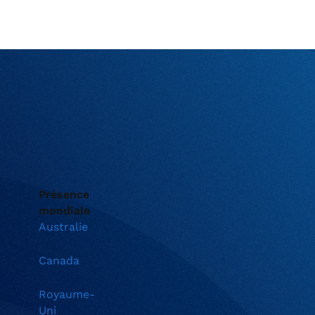
Présence
mondiale
Australie
Canada
Royaume-
Uni