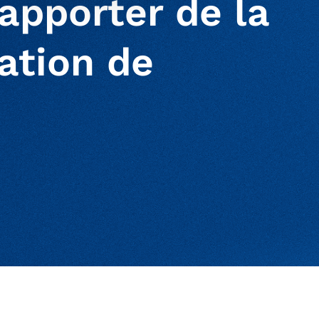
apporter de la
dation de
ur clipboard
page