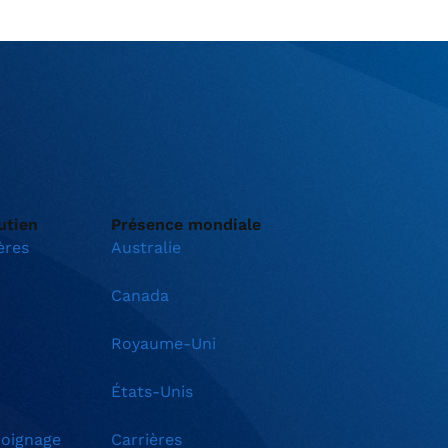
utien
Présence mondiale
ères
Australie
Canada
Royaume-Uni
États-Unis
oignage
Carrières