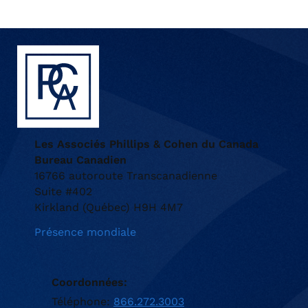
Les Associés Phillips & Cohen du Canada
Bureau Canadien
16766 autoroute Transcanadienne
Suite #402
Kirkland (Québec) H9H 4M7
Présence mondiale
Coordonnées:
Téléphone:
866.272.3003