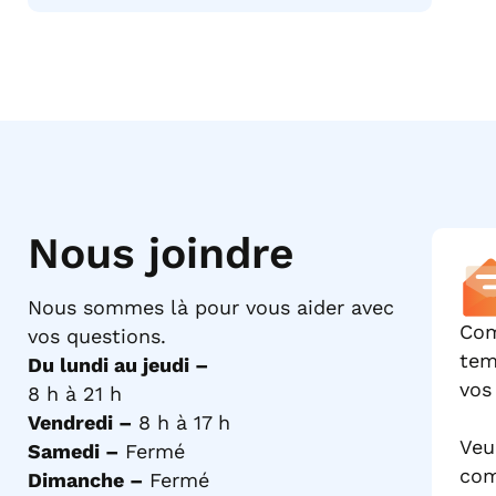
Nous joindre
Nous sommes là pour vous aider avec
Com
vos questions.
tem
Du lundi au jeudi –
vos
8 h à 21 h
Vendredi –
8 h à 17 h
Veu
Samedi –
Fermé
com
Dimanche –
Fermé