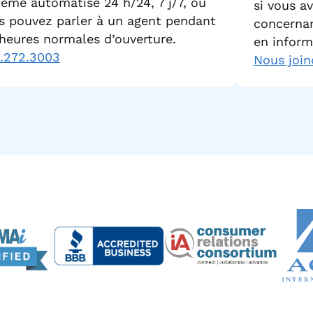
tème automatisé 24 h/24, 7 j/7, ou
si vous a
s pouvez parler à un agent pendant
concernan
 heures normales d’ouverture.
en inform
.272.3003
Nous join