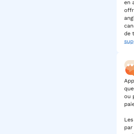
en 
off
ang
can
de 
sup
App
que
ou 
pai
Les
par