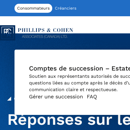
Aller au contenu
Consommateurs
Créanciers
Phillips & Cohen Associates (Canada) 
Comptes de succession – Estat
Soutien aux représentants autorisés de succ
questions liées au compte après le décès d’
communication claire et respectueuse.
Gérer une succession
FAQ
Gérez votre compte personnel
• FAQ
Réponses sur l