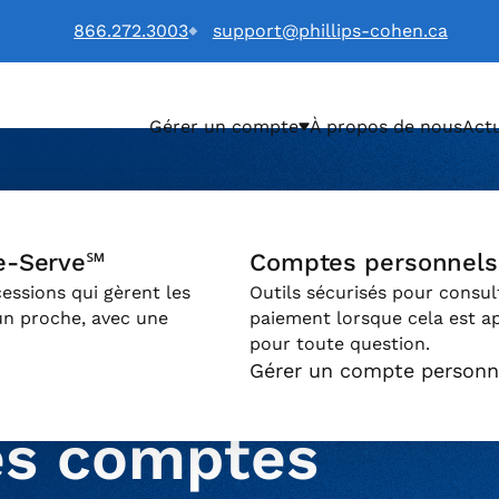
866.272.3003
support@phillips-cohen.ca
Gérer un compte
À propos de nous
Actu
LTD. (Français) logo
e-Serve℠
Comptes personnels
essions qui gèrent les
Outils sécurisés pour consul
un proche, avec une
paiement lorsque cela est a
pour toute question.
Gérer un compte personn
es comptes