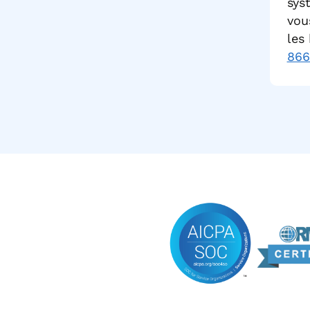
sys
vou
les
866