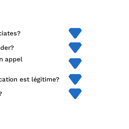
ciates?
der?
un appel
ation est légitime?
?