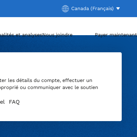
Current location:
Canada (Français)
. Activate to select a differ
alités et analyses
Nous joindre
Payer maintenant
ter les détails du compte, effectuer un
pproprié ou communiquer avec le soutien
el
FAQ