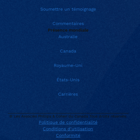
Soumettre un témoignage
Commentaires
Présence mondiale
Australie
Canada
Royaume-Uni
États-Unis
Carrières
© Les Associés Phillips & Cohen du Canada Tous droits réservés.
Politique de confidentialité
Conditions d’utilisation
Current location:
Canada (Français)
Conformité
. Activate to select a different location.