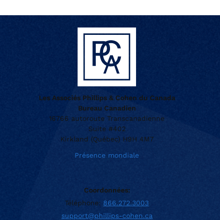
Les Associés Phillips & Cohen du Canada
Bureau Canadien
16766 autoroute Transcanadienne
Suite #402
Kirkland (Québec) H9H 4M7
Présence mondiale
Coordonnées:
Téléphone:
866.272.3003
support@phillips-cohen.ca