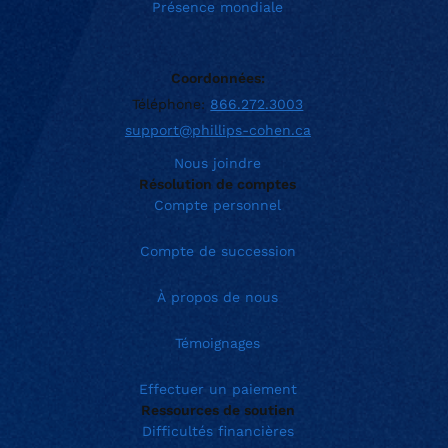
Présence mondiale
Coordonnées:
Téléphone:
866.272.3003
support@phillips-cohen.ca
Nous joindre
Résolution de comptes
Compte personnel
Compte de succession
À propos de nous
Témoignages
Effectuer un paiement
Ressources de soutien
Difficultés financières