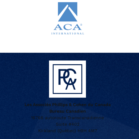
Les Associés Phillips & Cohen du Canada
Bureau Canadien
16766 autoroute Transcanadienne
Suite #402
Kirkland (Québec) H9H 4M7